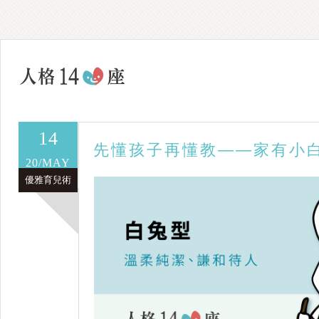
14
先懂孩子再懂教——家有小
20/MAY
優雅育兒術