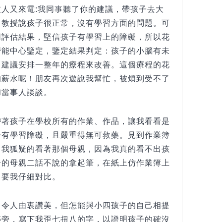
人又來電:我同事聽了你的建議，帶孩子去大
。教授說孩子很正常，沒有學習方面的問題。可
同評估結果，堅信孩子有學習上的障礙，所以花
潛能中心鑒定，鑒定結果判定：孩子的小腦有未
，建議安排一整年的療程來改善。這個療程的花
的薪水呢！朋友再次遊說我幫忙，被煩到受不了
和當事人談談。
帶著孩子在學校所有的作業、作品，讓我看看是
子有學習障礙，且嚴重得無可救藥。見到作業簿
，我狐疑的看著那個母親，因為我真的看不出孩
子的母親二話不說的拿起筆，在紙上仿作業簿上
，要我仔細對比。
，令人由衷讚美，但怎能與小四孩子的自己相提
跡旁，寫下我歪七扭八的字，以證明孩子的確沒