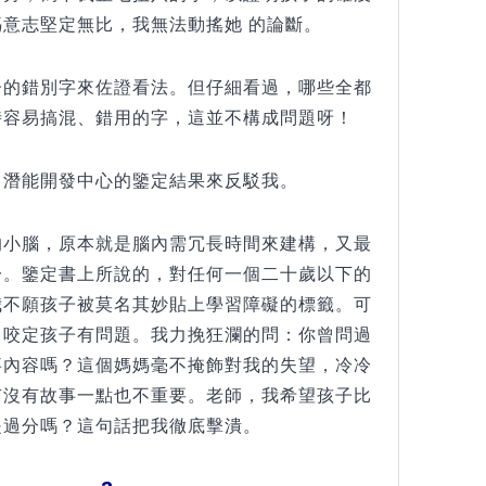
意志堅定無比，我無法動搖她 的論斷。
子的錯別字來佐證看法。但仔細看過，哪些全都
時容易搞混、錯用的字，這並不構成問題呀！
出潛能開發中心的鑒定結果來反駁我。
的小腦，原本就是腦內需冗長時間來建構，又最
一。鑒定書上所說的，對任何一個二十歲以下的
我不願孩子被莫名其妙貼上學習障礙的標籤。可
口咬定孩子有問題。我力挽狂瀾的問：你曾問過
事內容嗎？這個媽媽毫不掩飾對我的失望，冷冷
有沒有故事一點也不重要。老師，我希望孩子比
是過分嗎？這句話把我徹底擊潰。