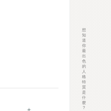
想
知
道
你
最
出
色
的
人
格
特
質
是
什
麼
?