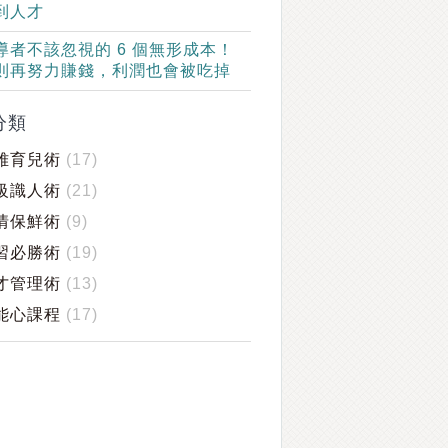
到人才
導者不該忽視的 6 個無形成本！
則再努力賺錢，利潤也會被吃掉
分類
雅育兒術
(17)
級識人術
(21)
情保鮮術
(9)
習必勝術
(19)
才管理術
(13)
能心課程
(17)