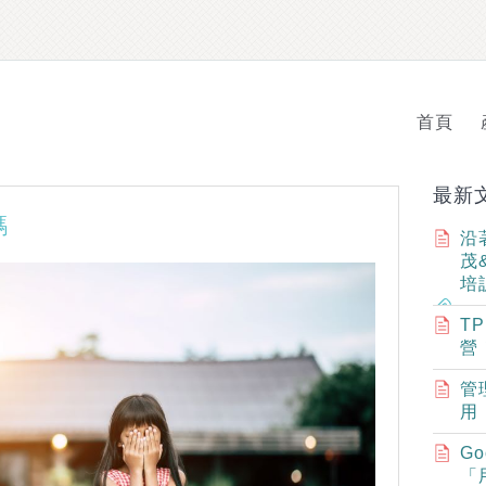
首頁
最新
碼
沿
茂
培
T
營
管
用
G
「