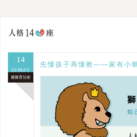
14
先懂孩子再懂教——家有小
20/MAY
優雅育兒術